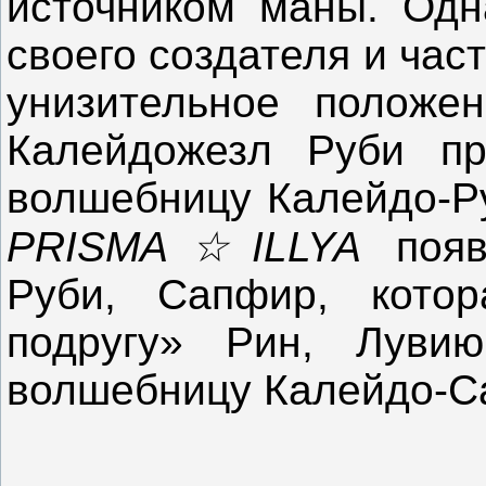
источником маны. Одн
своего создателя и час
унизительное полож
Калейдожезл Руби пр
волшебницу Калейдо-Р
PRISMA
☆
ILLYA
поя
Руби, Сапфир, котор
подругу» Рин, Лувию
волшебницу Калейдо-С