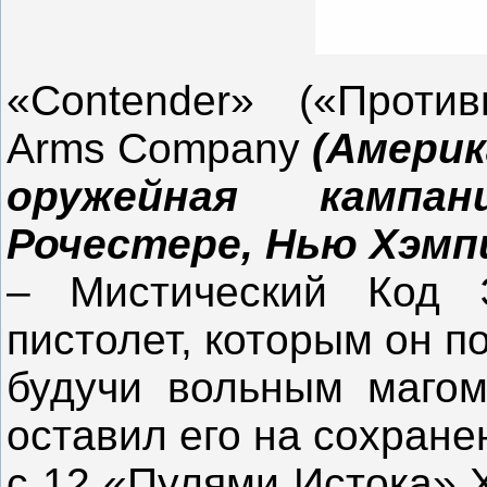
«
Contender
» («Проти
Arms
Company
(Америк
оружейная кампа
Рочестере, Нью Хэмпш
– Мистический Код Э
пистолет, которым он п
будучи вольным магом
оставил его на сохране
с 12 «Пулями Истока» 