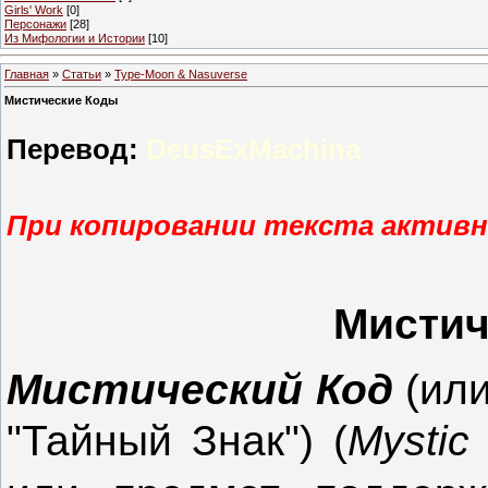
Girls' Work
[0]
Персонажи
[28]
Из Мифологии и Истории
[10]
Главная
»
Статьи
»
Type-Moon & Nasuverse
Мистические Коды
Перевод:
DeusExMachina
При копировании текста активн
Мистич
Мистический Код
(или
"Тайный Знак") (
Mystic