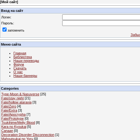
[
Мой сайт
]
Вход на сайт
Логин:
Пароль:
запомнить
Забыл
Меню сайта
Главная
Библиотека
Наши переводы
Форум
Скачать
О нас
Наши баннеры
Categories
Type-Moon & Nasuverse
[25]
Fate/stay night
[21]
Fate/hollow ataraxia
[3]
Fate/Zero
[4]
Fate/Extra
[3]
Fate/Apocrypha
[7]
Fate/Prototype
[0]
Tsukihime/Melty Blood
[8]
Kara no Kyoukai
[5]
Canaan
[0]
Decoration Disorder Disconnection
[1]
Mahoutsukai no Yoru
[0]